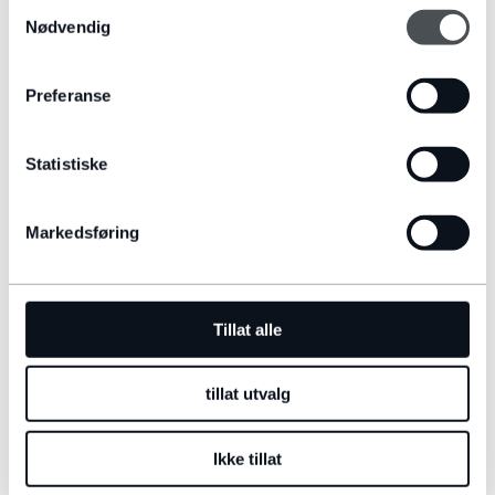
Samtykkevalg
Nødvendig
Preferanse
RANGE ROVER EVOQUE
Statistiske
Fra
997.900NOK
Markedsføring
VELG
Tillat alle
tillat utvalg
Ikke tillat