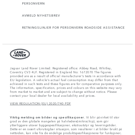
PERSONVERN
AVMELD NYHETSBREV
RETNINGSLINJER FOR PERSONVERN ROADSIDE ASSISTANCE
Jaguar Land Rover Limited: Registered office: Abbey Road, Whitley,
Coventry CV3 4LF. Registered in England No: 1672070 The figures
provided are as a result of official manufacturer's tests in accordance with
EU legislation. A vehicle's actual fuel consumption may differ from that
achieved in such tests and these figures are for comparative purposes only.
The information, specification, prices and colours on this website may vary
from market to market and are subject to change without notice. Please
contact your local dealer for local availability and prices.
VIEW REGULATION (EU) 2020/740 PDF
Viktig melding om bilder og spesifikasjoner.
Vi blir påvirket til stor
grad av den globale mangelen på halvledere(mikrochip), som går
ytterliggere utover byggespesifikasjoner, ekstrautstyr og leveringstider.
Dette er en svært uforutsigbar situasjon, som resulterer i at bilder brukt på
nettsiden, kan vike fra de endelige produktspesifikasjonene for funksjoner,