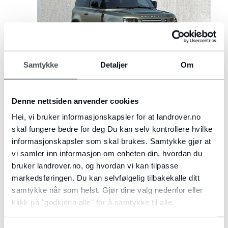
Samtykke
Detaljer
Om
DEFENDER 90
Denne nettsiden anvender cookies
Fra
1.569.900NOK
Hei, vi bruker informasjonskapsler for at landrover.no
skal fungere bedre for deg Du kan selv kontrollere hvilke
informasjonskapsler som skal brukes. Samtykke gjør at
VELG
vi samler inn informasjon om enheten din, hvordan du
bruker landrover.no, og hvordan vi kan tilpasse
markedsføringen. Du kan selvfølgelig tilbakekalle ditt
samtykke når som helst. Gjør dine valg nedenfor eller
klikk på "godkjenn alle" for å samtykke til alle.