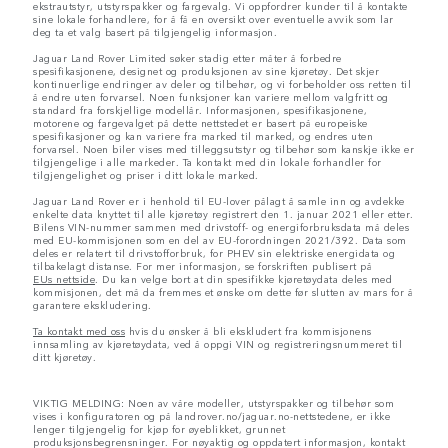
ekstrautstyr, utstyrspakker og fargevalg. Vi oppfordrer kunder til å kontakte
sine lokale forhandlere, for å få en oversikt over eventuelle avvik som lar
deg ta et valg basert på tilgjengelig informasjon.
Jaguar Land Rover Limited søker stadig etter måter å forbedre
spesifikasjonene, designet og produksjonen av sine kjøretøy. Det skjer
kontinuerlige endringer av deler og tilbehør, og vi forbeholder oss retten til
å endre uten forvarsel. Noen funksjoner kan variere mellom valgfritt og
standard fra forskjellige modellår. Informasjonen, spesifikasjonene,
motorene og fargevalget på dette nettstedet er basert på europeiske
spesifikasjoner og kan variere fra marked til marked, og endres uten
forvarsel. Noen biler vises med tilleggsutstyr og tilbehør som kanskje ikke er
tilgjengelige i alle markeder. Ta kontakt med din lokale forhandler for
tilgjengelighet og priser i ditt lokale marked.
Jaguar Land Rover er i henhold til EU-lover pålagt å samle inn og avdekke
enkelte data knyttet til alle kjøretøy registrert den 1. januar 2021 eller etter.
Bilens VIN-nummer sammen med drivstoff- og energiforbruksdata må deles
med EU-kommisjonen som en del av EU-forordningen 2021/392. Data som
deles er relatert til drivstofforbruk, for PHEV sin elektriske energidata og
tilbakelagt distanse. For mer informasjon, se forskriften publisert på
EUs nettside
. Du kan velge bort at din spesifikke kjøretøydata deles med
kommisjonen, det må da fremmes et ønske om dette før slutten av mars for å
garantere ekskludering.
Ta kontakt med oss
hvis du ønsker å bli ekskludert fra kommisjonens
innsamling av kjøretøydata, ved å oppgi VIN og registreringsnummeret til
ditt kjøretøy.
VIKTIG MELDING: Noen av våre modeller, utstyrspakker og tilbehør som
vises i konfiguratoren og på landrover.no/jaguar.no-nettstedene, er ikke
lenger tilgjengelig for kjøp for øyeblikket, grunnet
produksjonsbegrensninger. For nøyaktig og oppdatert informasjon, kontakt