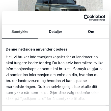
Samtykke
Detaljer
Om
DEFENDER 90
Denne nettsiden anvender cookies
Fra
1.569.900NOK
Hei, vi bruker informasjonskapsler for at landrover.no
skal fungere bedre for deg Du kan selv kontrollere hvilke
informasjonskapsler som skal brukes. Samtykke gjør at
VELG
vi samler inn informasjon om enheten din, hvordan du
bruker landrover.no, og hvordan vi kan tilpasse
markedsføringen. Du kan selvfølgelig tilbakekalle ditt
samtykke når som helst. Gjør dine valg nedenfor eller
klikk på "godkjenn alle" for å samtykke til alle.