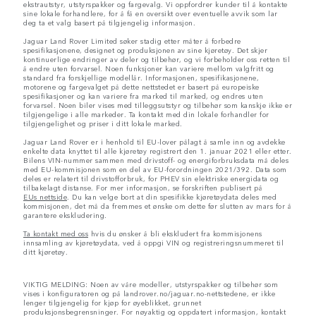
ekstrautstyr, utstyrspakker og fargevalg. Vi oppfordrer kunder til å kontakte
sine lokale forhandlere, for å få en oversikt over eventuelle avvik som lar
deg ta et valg basert på tilgjengelig informasjon.
Jaguar Land Rover Limited søker stadig etter måter å forbedre
spesifikasjonene, designet og produksjonen av sine kjøretøy. Det skjer
kontinuerlige endringer av deler og tilbehør, og vi forbeholder oss retten til
å endre uten forvarsel. Noen funksjoner kan variere mellom valgfritt og
standard fra forskjellige modellår. Informasjonen, spesifikasjonene,
motorene og fargevalget på dette nettstedet er basert på europeiske
spesifikasjoner og kan variere fra marked til marked, og endres uten
forvarsel. Noen biler vises med tilleggsutstyr og tilbehør som kanskje ikke er
tilgjengelige i alle markeder. Ta kontakt med din lokale forhandler for
tilgjengelighet og priser i ditt lokale marked.
Jaguar Land Rover er i henhold til EU-lover pålagt å samle inn og avdekke
enkelte data knyttet til alle kjøretøy registrert den 1. januar 2021 eller etter.
Bilens VIN-nummer sammen med drivstoff- og energiforbruksdata må deles
med EU-kommisjonen som en del av EU-forordningen 2021/392. Data som
deles er relatert til drivstofforbruk, for PHEV sin elektriske energidata og
tilbakelagt distanse. For mer informasjon, se forskriften publisert på
EUs nettside
. Du kan velge bort at din spesifikke kjøretøydata deles med
kommisjonen, det må da fremmes et ønske om dette før slutten av mars for å
garantere ekskludering.
Ta kontakt med oss
hvis du ønsker å bli ekskludert fra kommisjonens
innsamling av kjøretøydata, ved å oppgi VIN og registreringsnummeret til
ditt kjøretøy.
VIKTIG MELDING: Noen av våre modeller, utstyrspakker og tilbehør som
vises i konfiguratoren og på landrover.no/jaguar.no-nettstedene, er ikke
lenger tilgjengelig for kjøp for øyeblikket, grunnet
produksjonsbegrensninger. For nøyaktig og oppdatert informasjon, kontakt