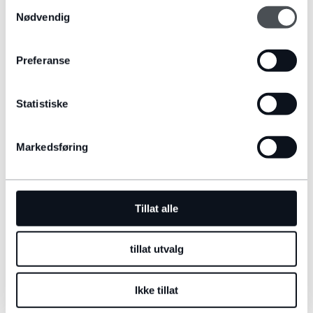
Samtykkevalg
Nødvendig
Preferanse
RANGE ROVER EVOQUE
Statistiske
Fra
997.900NOK
Markedsføring
VELG
Tillat alle
tillat utvalg
Ikke tillat