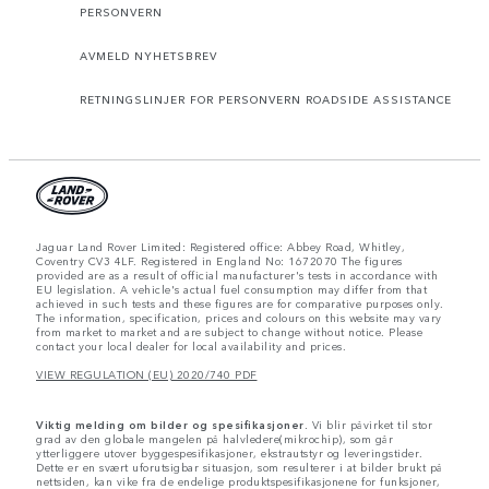
PERSONVERN
AVMELD NYHETSBREV
RETNINGSLINJER FOR PERSONVERN ROADSIDE ASSISTANCE
Jaguar Land Rover Limited: Registered office: Abbey Road, Whitley,
Coventry CV3 4LF. Registered in England No: 1672070 The figures
provided are as a result of official manufacturer's tests in accordance with
EU legislation. A vehicle's actual fuel consumption may differ from that
achieved in such tests and these figures are for comparative purposes only.
The information, specification, prices and colours on this website may vary
from market to market and are subject to change without notice. Please
contact your local dealer for local availability and prices.
VIEW REGULATION (EU) 2020/740 PDF
Viktig melding om bilder og spesifikasjoner.
Vi blir påvirket til stor
grad av den globale mangelen på halvledere(mikrochip), som går
ytterliggere utover byggespesifikasjoner, ekstrautstyr og leveringstider.
Dette er en svært uforutsigbar situasjon, som resulterer i at bilder brukt på
nettsiden, kan vike fra de endelige produktspesifikasjonene for funksjoner,