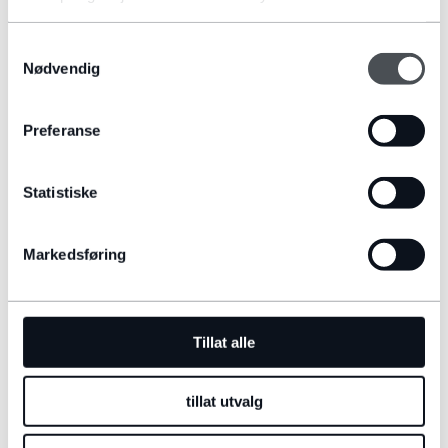
Ekstrautstyr
Samtykkevalg
Standard
Nødvendig
BETALINGSALTERNATIVER
Preferanse
Kontantkjøp
Statistiske
Markedsføring
Tillat alle
SOSIALE MEDIER:
tillat utvalg