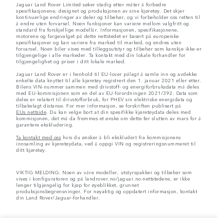
Jaguar Land Rover Limited søker stadig etter måter å forbedre
spesifikasjonene, designet og produksjonen av sine kjøretøy. Det skjer
kontinuerlige endringer av deler og tilbehør, og vi forbeholder oss retten til
å endre uten forvarsel. Noen funksjoner kan variere mellom valgfritt og
standard fra forskjellige modellår. Informasjonen, spesifikasjonene,
motorene og fargevalget på dette nettstedet er basert på europeiske
spesifikasjoner og kan variere fra marked til marked, og endres uten
forvarsel. Noen biler vises med tilleggsutstyr og tilbehør som kanskje ikke er
tilgjengelige i alle markeder. Ta kontakt med din lokale forhandler for
tilgjengelighet og priser i ditt lokale marked.
Jaguar Land Rover er i henhold til EU-lover pålagt å samle inn og avdekke
enkelte data knyttet til alle kjøretøy registrert den 1. januar 2021 eller etter.
Bilens VIN-nummer sammen med drivstoff- og energiforbruksdata må deles
med EU-kommisjonen som en del av EU-forordningen 2021/392. Data som
deles er relatert til drivstofforbruk, for PHEV sin elektriske energidata og
tilbakelagt distanse. For mer informasjon, se forskriften publisert på
EUs nettside
. Du kan velge bort at din spesifikke kjøretøydata deles med
kommisjonen, det må da fremmes et ønske om dette før slutten av mars for å
garantere ekskludering.
Ta kontakt med oss
hvis du ønsker å bli ekskludert fra kommisjonens
innsamling av kjøretøydata, ved å oppgi VIN og registreringsnummeret til
ditt kjøretøy.
VIKTIG MELDING: Noen av våre modeller, utstyrspakker og tilbehør som
vises i konfiguratoren og på landrover.no/jaguar.no-nettstedene, er ikke
lenger tilgjengelig for kjøp for øyeblikket, grunnet
produksjonsbegrensninger. For nøyaktig og oppdatert informasjon, kontakt
din Land Rover/Jaguar-forhandler.