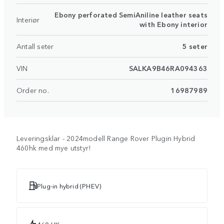
Ebony perforated SemiAniline leather seats
Interiør
with Ebony interior
Antall seter
5 seter
VIN
SALKA9B46RA094363
Order no.
16987989
Leveringsklar - 2024modell Range Rover Plugin Hybrid
460hk med mye utstyr!
Plug-in hybrid (PHEV)