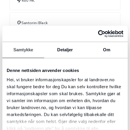
460 HK
Santorini Black
3000 CC
Samtykke
Detaljer
Om
Ebony perforated SemiAniline leather seats with
Denne nettsiden anvender cookies
Ebony interior
Hei, vi bruker informasjonskapsler for at landrover.no
skal fungere bedre for deg Du kan selv kontrollere hvilke
informasjonskapsler som skal brukes. Samtykke gjør at
5 seter
vi samler inn informasjon om enheten din, hvordan du
bruker landrover.no, og hvordan vi kan tilpasse
markedsføringen. Du kan selvfølgelig tilbakekalle ditt
UTSTYR
samtykke når som helst. Gjør dine valg nedenfor eller
klikk på "godkjenn alle" for å samtykke til alle.