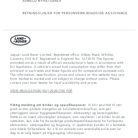
AVMELD NYHETSBREV
RETNINGSLINJER FOR PERSONVERN ROADSIDE ASSISTANCE
Jaguar Land Rover Limited: Registered office: Abbey Road, Whitley,
Coventry CV3 4LF. Registered in England No: 1672070 The figures
provided are as a result of official manufacturer's tests in accordance with
EU legislation. A vehicle's actual fuel consumption may differ from that
achieved in such tests and these figures are for comparative purposes only.
The information, specification, prices and colours on this website may vary
from market to market and are subject to change without notice. Please
contact your local dealer for local availability and prices.
VIEW REGULATION (EU) 2020/740 PDF
Viktig melding om bilder og spesifikasjoner.
Vi blir påvirket til stor
grad av den globale mangelen på halvledere(mikrochip), som går
ytterliggere utover byggespesifikasjoner, ekstrautstyr og leveringstider.
Dette er en svært uforutsigbar situasjon, som resulterer i at bilder brukt på
nettsiden, kan vike fra de endelige produktspesifikasjonene for funksjoner,
ekstrautstyr, utstyrspakker og fargevalg. Vi oppfordrer kunder til å kontakte
sine lokale forhandlere, for å få en oversikt over eventuelle avvik som lar
deg ta et valg basert på tilgjengelig informasjon.