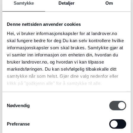
samtykket ditt.
Samtykke
Detaljer
Om
Når du gjør forespørsler via nettstedet vårt, lagrer vi
dataene dine i tre måneder.
Denne nettsiden anvender cookies
Hvis du chatter med oss, vil dataene dine bli lagret i 12
Hei, vi bruker informasjonskapsler for at landrover.no
måneder.
skal fungere bedre for deg Du kan selv kontrollere hvilke
Når du ringer vår kundeservice, og ikke velger å avslå å
informasjonskapsler som skal brukes. Samtykke gjør at
ta opp samtalen, lagrer vi samtalen i tre måneder.
vi samler inn informasjon om enheten din, hvordan du
bruker landrover.no, og hvordan vi kan tilpasse
Personopplysningene kan lagres i lengre tid enn det som
markedsføringen. Du kan selvfølgelig tilbakekalle ditt
er angitt ovenfor, i den grad vi plikter å gjøre det i
samtykke når som helst. Gjør dine valg nedenfor eller
henhold til lov, forordning eller myndighetsbeslutning.
klikk på "godkjenn alle" for å samtykke til alle.
Samtykkevalg
Dine rettigheter
Nødvendig
Nedenfor er en beskrivelse av rettighetene du har
Preferanse
angående vår behandling av dine personopplysninger.
For å utøve dine rettigheter er du velkommen til å