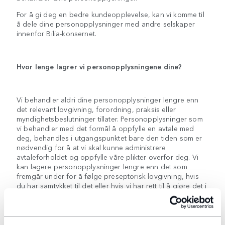
For å gi deg en bedre kundeopplevelse, kan vi komme til
å dele dine personopplysninger med andre selskaper
innenfor Bilia-konsernet.
Hvor lenge lagrer vi personopplysningene dine?
Vi behandler aldri dine personopplysninger lengre enn
det relevant lovgivning, forordning, praksis eller
myndighetsbeslutninger tillater. Personopplysninger som
vi behandler med det formål å oppfylle en avtale med
deg, behandles i utgangspunktet bare den tiden som er
nødvendig for å at vi skal kunne administrere
avtaleforholdet og oppfylle våre plikter overfor deg. Vi
kan lagere personopplysninger lengre enn det som
fremgår under for å følge preseptorisk lovgivning, hvis
du har samtykket til det eller hvis vi har rett til å gjøre det i
henhold til en interesseavveining.
Hvis du har samtykket til at vi behandler dine
personopplysninger, lagrer vi dem til du trekker tilbake