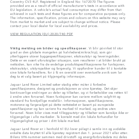
Coventry CV3 4LF. Registered in England No: 1672070 The figures
provided are as a result of official manufacturer's tests in accordance with
EU legislation. A vehicle's actual fuel consumption may differ from that
achieved in such tests and these figures are for comparative purposes only.
The information, specification, prices and colours on this website may vary
from market to market and are subject to change without notice. Please
contact your local dealer for local availability and prices.
VIEW REGULATION (EU) 2020/740 PDF
Viktig melding om bilder og spesifikasjoner.
Vi blir påvirket til stor
grad av den globale mangelen på halvledere(mikrochip), som går
ytterliggere utover byggespesifikasjoner, ekstrautstyr og leveringstider.
Dette er en svært uforutsigbar situasjon, som resulterer i at bilder brukt på
nettsiden, kan vike fra de endelige produktspesifikasjonene for funksjoner,
ekstrautstyr, utstyrspakker og fargevalg. Vi oppfordrer kunder til å kontakte
sine lokale forhandlere, for å få en oversikt over eventuelle avvik som lar
deg ta et valg basert på tilgjengelig informasjon.
Jaguar Land Rover Limited søker stadig etter måter å forbedre
spesifikasjonene, designet og produksjonen av sine kjøretøy. Det skjer
kontinuerlige endringer av deler og tilbehør, og vi forbeholder oss retten til
å endre uten forvarsel. Noen funksjoner kan variere mellom valgfritt og
standard fra forskjellige modellår. Informasjonen, spesifikasjonene,
motorene og fargevalget på dette nettstedet er basert på europeiske
spesifikasjoner og kan variere fra marked til marked, og endres uten
forvarsel. Noen biler vises med tilleggsutstyr og tilbehør som kanskje ikke er
tilgjengelige i alle markeder. Ta kontakt med din lokale forhandler for
tilgjengelighet og priser i ditt lokale marked.
Jaguar Land Rover er i henhold til EU-lover pålagt å samle inn og avdekke
enkelte data knyttet til alle kjøretøy registrert den 1. januar 2021 eller etter.
Bilens VIN-nummer sammen med drivstoff- og energiforbruksdata må deles