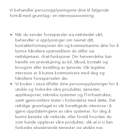
Vi behandler personopplysningene dine til følgende
formål med grunnlag i en interesseavveining:
Når du sender forespørsler via nettstedet vårt,
behandler vi opplysninger om navnet ditt,
kontaktinformasjonen din og kommentarene dine for å
kunne håndtere spørsmålene du stiller via
nettskjemaer, chat-funksjoner. Din henvendelse kan
handle om prøvekjøring av bil, tilbud, kontakt og
brosjyrer eller bestilling av tjeneste. Vår legitime
interesse er å kunne kommunisere med deg og
håndtere forespørselen din.
Vi bruker i visse tilfeller dine personopplysninger for å
utvikle og forbedre våre produkter, tjenester,
applikasjoner, tekniske systemer og IT-infrastruktur,
samt gjennomføre tester i forbindelse med dette. Det
rettslige grunnlaget er vår berettigede interesse i å
gjøre oppdateringene av våre systemer, for deg å
kunne besøke vår nettside, eller forstå hvordan du
som kunde opplever våre produkter, slik at vi vi kan
forbedre eksisterende tjenester og utvikle nye.