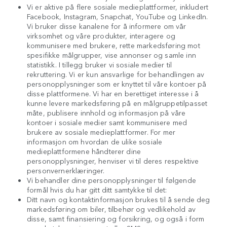
Vi er aktive på flere sosiale medieplattformer, inkludert
Facebook, Instagram, Snapchat, YouTube og LinkedIn.
Vi bruker disse kanalene for å informere om vår
virksomhet og våre produkter, interagere og
kommunisere med brukere, rette markedsføring mot
spesifikke målgrupper, vise annonser og samle inn
statistikk. I tillegg bruker vi sosiale medier til
rekruttering. Vi er kun ansvarlige for behandlingen av
personopplysninger som er knyttet til våre kontoer på
disse plattformene. Vi har en berettiget interesse i å
kunne levere markedsføring på en målgruppetilpasset
måte, publisere innhold og informasjon på våre
kontoer i sosiale medier samt kommunisere med
brukere av sosiale medieplattformer. For mer
informasjon om hvordan de ulike sosiale
medieplattformene håndterer dine
personopplysninger, henviser vi til deres respektive
personvernerklæringer.
Vi behandler dine personopplysninger til følgende
formål hvis du har gitt ditt samtykke til det:
Ditt navn og kontaktinformasjon brukes til å sende deg
markedsføring om biler, tilbehør og vedlikehold av
disse, samt finansiering og forsikring, og også i form