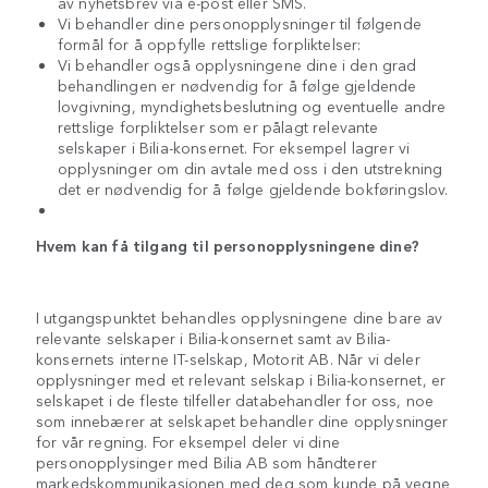
av nyhetsbrev via e-post eller SMS.
Vi behandler dine personopplysninger til følgende
formål for å oppfylle rettslige forpliktelser:
Vi behandler også opplysningene dine i den grad
behandlingen er nødvendig for å følge gjeldende
lovgivning, myndighetsbeslutning og eventuelle andre
rettslige forpliktelser som er pålagt relevante
selskaper i Bilia-konsernet. For eksempel lagrer vi
opplysninger om din avtale med oss i den utstrekning
det er nødvendig for å følge gjeldende bokføringslov.
Hvem kan få tilgang til personopplysningene dine?
I utgangspunktet behandles opplysningene dine bare av
relevante selskaper i Bilia-konsernet samt av Bilia-
konsernets interne IT-selskap, Motorit AB. Når vi deler
opplysninger med et relevant selskap i Bilia-konsernet, er
selskapet i de fleste tilfeller databehandler for oss, noe
som innebærer at selskapet behandler dine opplysninger
for vår regning. For eksempel deler vi dine
personopplysinger med Bilia AB som håndterer
markedskommunikasjonen med deg som kunde på vegne