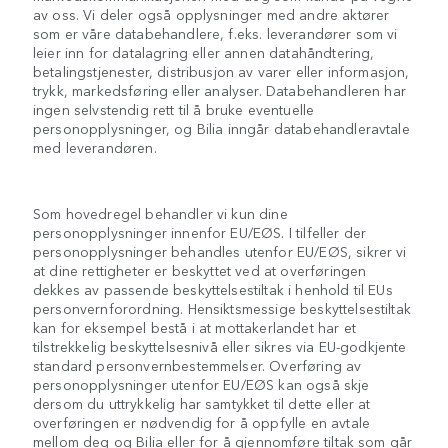
av oss. Vi deler også opplysninger med andre aktører
som er våre databehandlere, f.eks. leverandører som vi
leier inn for datalagring eller annen datahåndtering,
betalingstjenester, distribusjon av varer eller informasjon,
trykk, markedsføring eller analyser. Databehandleren har
ingen selvstendig rett til å bruke eventuelle
personopplysninger, og Bilia inngår databehandleravtale
med leverandøren.
Som hovedregel behandler vi kun dine
personopplysninger innenfor EU/EØS. I tilfeller der
personopplysninger behandles utenfor EU/EØS, sikrer vi
at dine rettigheter er beskyttet ved at overføringen
dekkes av passende beskyttelsestiltak i henhold til EUs
personvernforordning. Hensiktsmessige beskyttelsestiltak
kan for eksempel bestå i at mottakerlandet har et
tilstrekkelig beskyttelsesnivå eller sikres via EU-godkjente
standard personvernbestemmelser. Overføring av
personopplysninger utenfor EU/EØS kan også skje
dersom du uttrykkelig har samtykket til dette eller at
overføringen er nødvendig for å oppfylle en avtale
mellom deg og Bilia eller for å gjennomføre tiltak som går