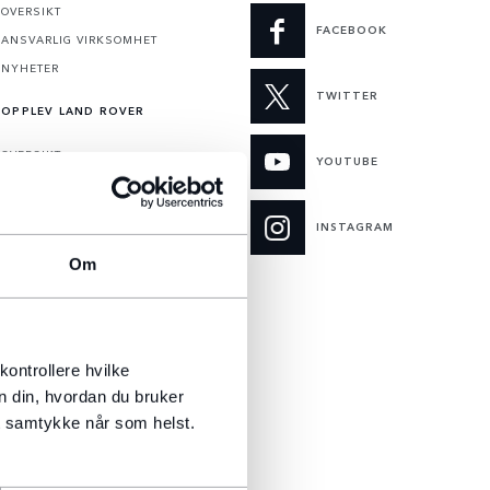
OVERSIKT
FACEBOOK
ANSVARLIG VIRKSOMHET
NYHETER
TWITTER
OPPLEV LAND ROVER
OVERSIKT
YOUTUBE
DRIVING EXPERIENCES
FABRIKKOMVISNINGER
INSTAGRAM
REISE
Om
CLASSIC EXPERIENCES
SPONSING
OVERSIKT
kontrollere hvilke
HUMANITÆRT & KONSERVERING
n din, hvordan du bruker
tt samtykke når som helst.
INNOVASJON OG TEKNOLOGI
INNOVATION-LAB