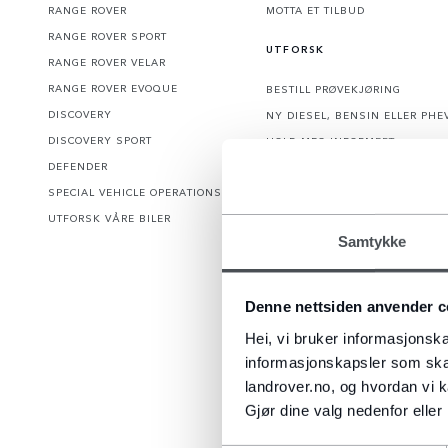
RANGE ROVER
MOTTA ET TILBUD
RANGE ROVER SPORT
UTFORSK
RANGE ROVER VELAR
RANGE ROVER EVOQUE
BESTILL PRØVEKJØRING
DISCOVERY
NY DIESEL, BENSIN ELLER PHE
DISCOVERY SPORT
HOLD MEG INFORMERT
DEFENDER
FLEET & BUSINESS
SPECIAL VEHICLE OPERATIONS
UTFORSK VÅRE BILER
OVERSIKT
Samtykke
ONLINE-BUTIKK
LAND ROVER-KOLLEKSJON
Denne nettsiden anvender c
FINN TILBEHØR
Hei, vi bruker informasjonska
informasjonskapsler som skal
landrover.no, og hvordan vi k
Gjør dine valg nedenfor eller 