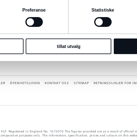
Preferanse
Statistiske
tillat utvalg
LER
ÅPENHETSLOVEN
KONTAKT OSS
SITEMAP
RETNINGSLINJER FOR 
LF. Registered in England No: 1672070 The figures provided are as a result of official ma
 comparative purposes only. The information, specification, prices and colours on this web