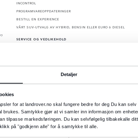
INCONTROL
PROGRAMVAREOPPDATERINGER
BESTILL EN EXPERIENCE
VÅRT SUV-UTVALG AV HYBRID, BENSIN ELLER EURO 6 DIESEL
V?
SERVICE OG VEDLIKEHOLD
GUIDER OG HÅNDBØKER
ADBLUE OG DEF
GARANTIER
Detaljer
OVERSIKT
VEIASSISTANSE
ookies
psler for at landrover.no skal fungere bedre for deg Du kan selv 
ASSISTANSE
 brukes. Samtykke gjør at vi samler inn informasjon om enhete
KONTAKT OSS
an tilpasse markedsføringen. Du kan selvfølgelig tilbakekalle di
FINN FORHANDLER
klikk på "godkjenn alle" for å samtykke til alle.
INCONTROL ASSISTANCE