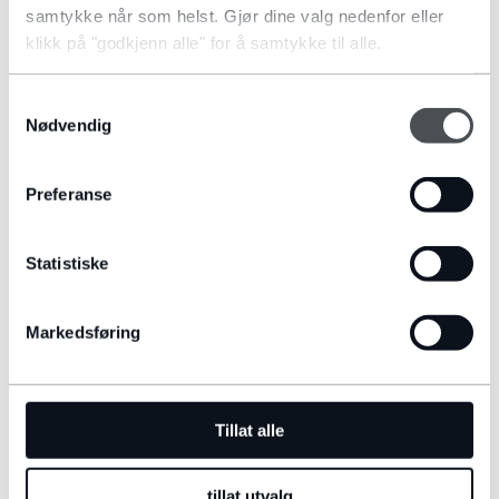
samtykke når som helst. Gjør dine valg nedenfor eller
klikk på "godkjenn alle" for å samtykke til alle.
Samtykkevalg
Nødvendig
SOSIALE MEDIER:
Preferanse
Statistiske
Markedsføring
Tillat alle
VILKÅR OG BETINGELSER
tillat utvalg