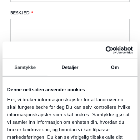
BESKJED
*
Når du har sendt inn skjemaet, blir opplysningene
Samtykke
Detaljer
Om
du har gitt behandlet, og saken din vil bli håndtert
av en autorisert Land Rover-forhandler eller JLR
Import Norge AS. Hver autoriserte Land Rover-
Denne nettsiden anvender cookies
forhandler og JLR Import Norge AS er
Hei, vi bruker informasjonskapsler for at landrover.no
selvstendige behandlingsansvarlige, og du kan lese
skal fungere bedre for deg Du kan selv kontrollere hvilke
mer om hvordan de behandler dine
informasjonskapsler som skal brukes. Samtykke gjør at
personopplysninger samt hvordan du utøver dine
vi samler inn informasjon om enheten din, hvordan du
rettigheter i deres respektive
bruker landrover.no, og hvordan vi kan tilpasse
personvernerklæringer.
markedsføringen. Du kan selvfølgelig tilbakekalle ditt