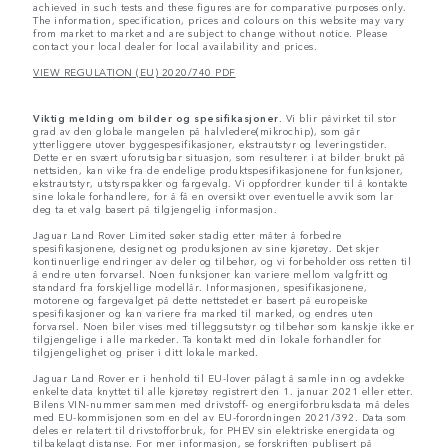
achieved in such tests and these figures are for comparative purposes only.
The information, specification, prices and colours on this website may vary
from market to market and are subject to change without notice. Please
contact your local dealer for local availability and prices.
VIEW REGULATION (EU) 2020/740 PDF
Viktig melding om bilder og spesifikasjoner.
Vi blir påvirket til stor
grad av den globale mangelen på halvledere(mikrochip), som går
ytterliggere utover byggespesifikasjoner, ekstrautstyr og leveringstider.
Dette er en svært uforutsigbar situasjon, som resulterer i at bilder brukt på
nettsiden, kan vike fra de endelige produktspesifikasjonene for funksjoner,
ekstrautstyr, utstyrspakker og fargevalg. Vi oppfordrer kunder til å kontakte
sine lokale forhandlere, for å få en oversikt over eventuelle avvik som lar
deg ta et valg basert på tilgjengelig informasjon.
Jaguar Land Rover Limited søker stadig etter måter å forbedre
spesifikasjonene, designet og produksjonen av sine kjøretøy. Det skjer
kontinuerlige endringer av deler og tilbehør, og vi forbeholder oss retten til
å endre uten forvarsel. Noen funksjoner kan variere mellom valgfritt og
standard fra forskjellige modellår. Informasjonen, spesifikasjonene,
motorene og fargevalget på dette nettstedet er basert på europeiske
spesifikasjoner og kan variere fra marked til marked, og endres uten
forvarsel. Noen biler vises med tilleggsutstyr og tilbehør som kanskje ikke er
tilgjengelige i alle markeder. Ta kontakt med din lokale forhandler for
tilgjengelighet og priser i ditt lokale marked.
Jaguar Land Rover er i henhold til EU-lover pålagt å samle inn og avdekke
enkelte data knyttet til alle kjøretøy registrert den 1. januar 2021 eller etter.
Bilens VIN-nummer sammen med drivstoff- og energiforbruksdata må deles
med EU-kommisjonen som en del av EU-forordningen 2021/392. Data som
deles er relatert til drivstofforbruk, for PHEV sin elektriske energidata og
tilbakelagt distanse. For mer informasjon, se forskriften publisert på